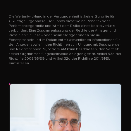
Die Wertentwicklung in der Vergangenheit ist keine Garantie für
zukünftige Ergebnisse. Der Fonds bietet keine Rendite- oder
Performancegarantie und ist mit dem Risiko eines Kapitalverlusts
verbunden. Eine Zusammenfassung der Rechte der Anleger und
Richtlinien für Einzel- oder Sammelklagen finden Sie im
Fondsprospekt und im Dokument mit wesentlichen Informationen für
den Anleger sowie in den Richtlinien zum Umgang mit Beschwerden
und Reklamationen. Sycomore AM kann beschließen, den Vertrieb
seiner Organismen für gemeinsame Anlagen gemäß Artikel 93a der
Richtlinie 2009/65/EG und Artikel 32a der Richtlinie 2011/61/EU
einzustellen.