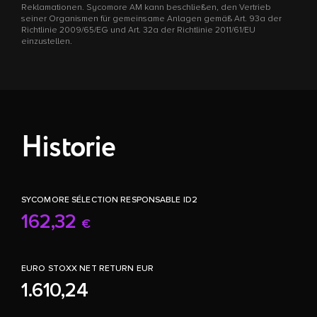
Reklamationen. Sycomore AM kann beschließen, den Vertrieb
seiner Organismen für gemeinsame Anlagen gemäß Art. 93a der
Richtlinie 2009/65/EG und Art. 32a der Richtlinie 2011/61/EU
einzustellen.
Historie
SYCOMORE SÉLECTION RESPONSABLE ID2
162,32
€
EURO STOXX NET RETURN EUR
1.610,24