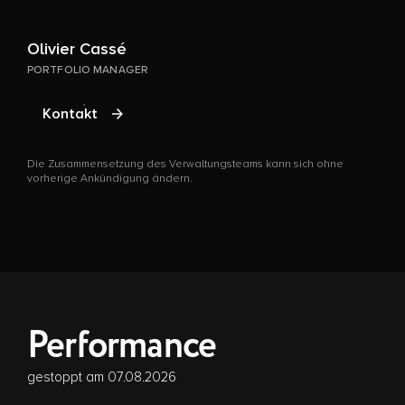
Olivier Cassé
G
PORTFOLIO MANAGER
P
Kontakt
Die Zusammensetzung des Verwaltungsteams kann sich ohne
D
vorherige Ankündigung ändern.
v
Performance
gestoppt am 07.08.2026