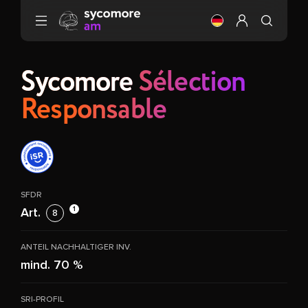
Gehen Sie zu Inhalt
Ändere die Sprach
Mein Profil ei
Sycomore
Sélection
Responsable
SFDR
1
Art.
8
ANTEIL NACHHALTIGER INV.
mind. 70 %
SRI-PROFIL