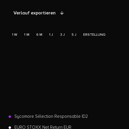
Verlauf exportieren
1 W
1 M
6 M
1 J
3 J
5 J
ERSTELLUNG
Sycomore Sélection Responsable ID2
EURO STOXX Net Return EUR