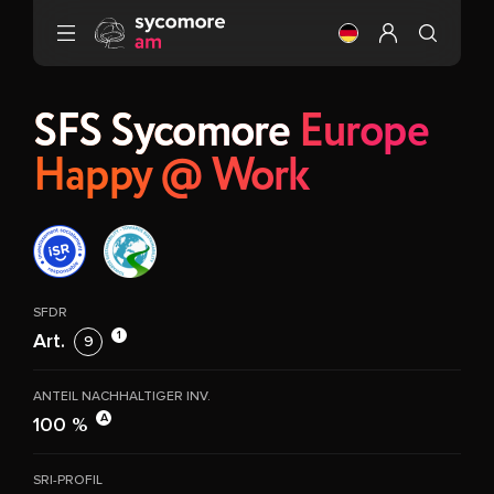
Gehen Sie zu Inhalt
Ändere die Sprach
Mein Profil ei
SFS Sycomore
Europe
Happy @ Work
SFDR
1
Art.
9
ANTEIL NACHHALTIGER INV.
A
100 %
SRI-PROFIL