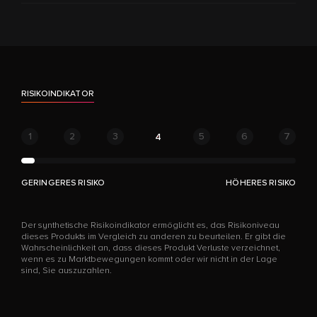
RISIKOINDIKATOR
1
2
3
5
6
7
4
GERINGERES RISIKO
HÖHERES RISIKO
Der synthetische Risikoindikator ermöglicht es, das Risikoniveau
dieses Produkts im Vergleich zu anderen zu beurteilen. Er gibt die
Wahrscheinlichkeit an, dass dieses Produkt Verluste verzeichnet,
wenn es zu Marktbewegungen kommt oder wir nicht in der Lage
sind, Sie auszuzahlen.