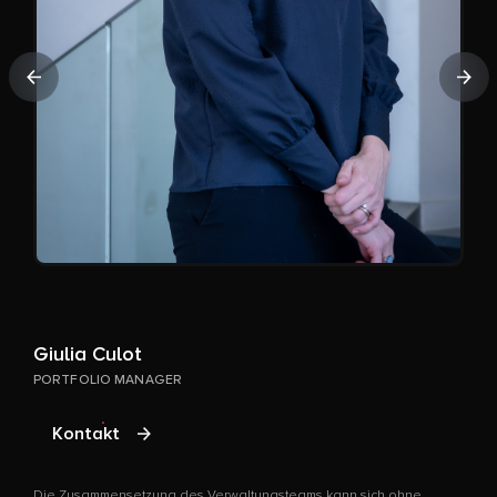
D
v
Vorherige
Näc
Giulia Culot
PORTFOLIO MANAGER
Kontakt
Die Zusammensetzung des Verwaltungsteams kann sich ohne