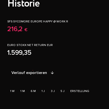
Historie
SFS SYCOMORE EUROPE HAPPY @ WORK R
216,2
€
EURO STOXX NET RETURN EUR
1.599,35
Verlauf exportieren
1 W
1 M
6 M
1 J
3 J
5 J
ERSTELLUNG