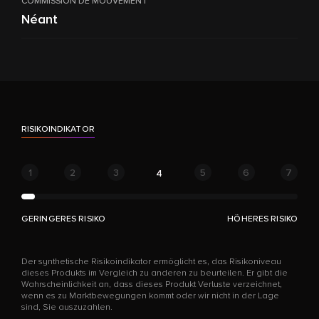
COMMISSION DE MOUVEMENT
Néant
RISIKOINDIKATOR
1
2
3
5
6
7
4
GERINGERES RISIKO
HÖHERES RISIKO
Der synthetische Risikoindikator ermöglicht es, das Risikoniveau
dieses Produkts im Vergleich zu anderen zu beurteilen. Er gibt die
Wahrscheinlichkeit an, dass dieses Produkt Verluste verzeichnet,
wenn es zu Marktbewegungen kommt oder wir nicht in der Lage
sind, Sie auszuzahlen.