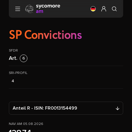
Gehen Sie zu Inhalt
Ändere die Sprach
Mein Profil ei
SP Convictions
SFDR
Art.
6
SRI-PROFIL
4
Anteil R - ISIN: FR0013154499
NAV AM 05.08.2026