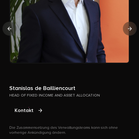
Vorherige
Näc
A
P
D
Stanislas de Bailliencourt
v
HEAD OF FIXED INCOME AND ASSET ALLOCATION
Kontakt
Die Zusammensetzung des Verwaltungsteams kann sich ohne
vorherige Ankündigung ändern.