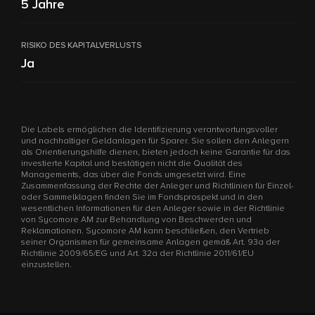
5 Jahre
RISIKO DES KAPITALVERLUSTS
Ja
Die Labels ermöglichen die Identifizierung verantwortungsvoller
und nachhaltiger Geldanlagen für Sparer. Sie sollen den Anlegern
als Orientierungshilfe dienen, bieten jedoch keine Garantie für das
investierte Kapital und bestätigen nicht die Qualität des
Managements, das über die Fonds umgesetzt wird. Eine
Zusammenfassung der Rechte der Anleger und Richtlinien für Einzel-
oder Sammelklagen finden Sie im Fondsprospekt und in den
wesentlichen Informationen für den Anleger sowie in der Richtlinie
von Sycomore AM zur Behandlung von Beschwerden und
Reklamationen. Sycomore AM kann beschließen, den Vertrieb
seiner Organismen für gemeinsame Anlagen gemäß Art. 93a der
Richtlinie 2009/65/EG und Art. 32a der Richtlinie 2011/61/EU
einzustellen.