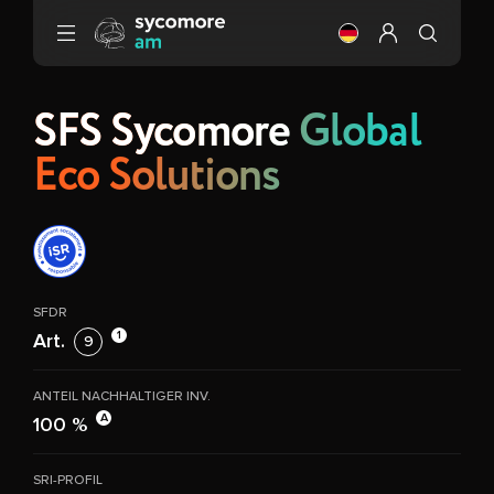
Gehen Sie zu Inhalt
Ändere die Sprach
Mein Profil ei
SFS Sycomore
Global
Eco Solutions
SFDR
1
Art.
9
ANTEIL NACHHALTIGER INV.
A
100 %
SRI-PROFIL