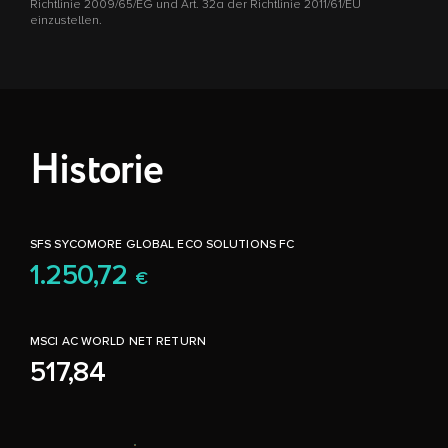
Richtlinie 2009/65/EG und Art. 32a der Richtlinie 2011/61/EU
einzustellen.
Historie
SFS SYCOMORE GLOBAL ECO SOLUTIONS FC
1.250,72
€
MSCI AC WORLD NET RETURN
517,84