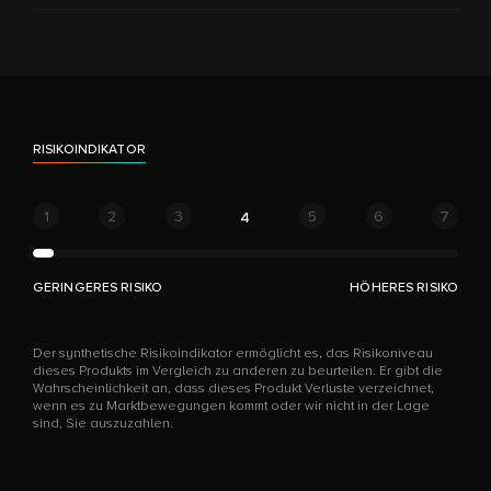
RISIKOINDIKATOR
1
2
3
5
6
7
4
GERINGERES RISIKO
HÖHERES RISIKO
Der synthetische Risikoindikator ermöglicht es, das Risikoniveau
dieses Produkts im Vergleich zu anderen zu beurteilen. Er gibt die
Wahrscheinlichkeit an, dass dieses Produkt Verluste verzeichnet,
wenn es zu Marktbewegungen kommt oder wir nicht in der Lage
sind, Sie auszuzahlen.