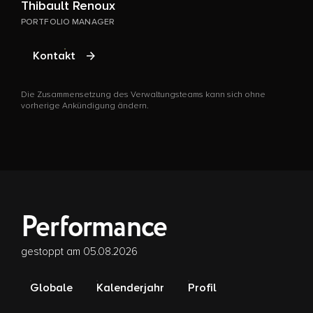
Thibault Renoux
PORTFOLIO MANAGER
Kontakt
D
v
Die Zusammensetzung des Verwaltungsteams kann sich ohne
vorherige Ankündigung ändern.
Performance
gestoppt am 05.08.2026
Globale
Kalenderjahr
Profil