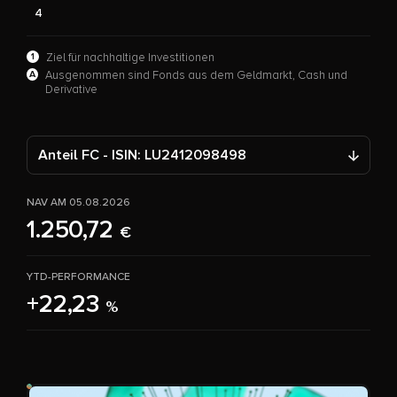
4
1
Ziel für nachhaltige Investitionen
A
Ausgenommen sind Fonds aus dem Geldmarkt, Cash und
Derivative
Anteil FC - ISIN: LU2412098498
NAV AM 05.08.2026
1.250,72
€
YTD-PERFORMANCE
+22,23
%