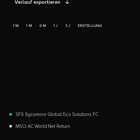
Verlauf exportieren
1 W
1 M
6 M
1 J
3 J
ERSTELLUNG
SFS Sycomore Global Eco Solutions FC
MSCI AC World Net Return