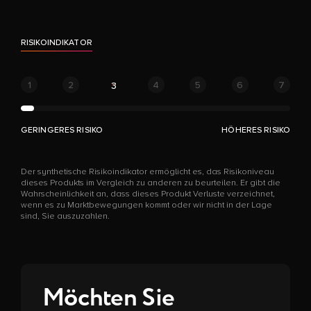
RISIKOINDIKATOR
1
2
4
5
6
7
3
GERINGERES RISIKO
HÖHERES RISIKO
Der synthetische Risikoindikator ermöglicht es, das Risikoniveau
dieses Produkts im Vergleich zu anderen zu beurteilen. Er gibt die
Wahrscheinlichkeit an, dass dieses Produkt Verluste verzeichnet,
wenn es zu Marktbewegungen kommt oder wir nicht in der Lage
sind, Sie auszuzahlen.
Möchten Sie