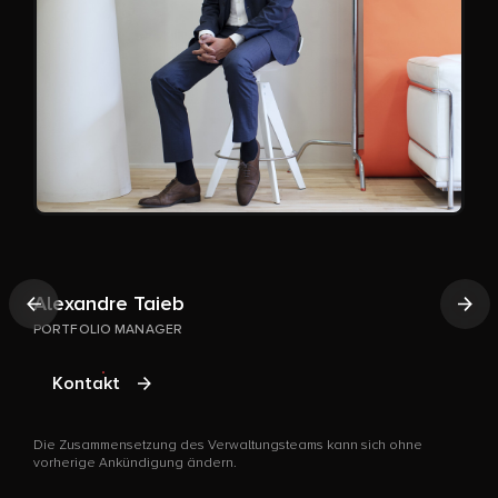
Alexandre Taieb
Vorherige
Näc
PORTFOLIO MANAGER
Kontakt
Die Zusammensetzung des Verwaltungsteams kann sich ohne
S
vorherige Ankündigung ändern.
H