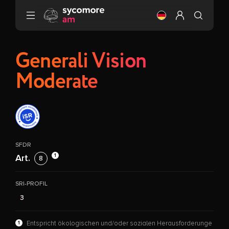
Gehen Sie zu Inhalt
Ändere die Sprach
Mein Profil ei
Generali Vision
Moderate
SFDR
1
Art.
8
SRI-PROFIL
3
1
Entspricht ökologischen und/oder sozialen Herausforderunge