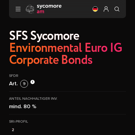
Gehen Sie zu Inhalt
Ändere die Sprach
Mein Profil ei
SFS Sycomore
Environmental Euro IG
Corporate Bonds
SFDR
1
Art.
9
ANTEIL NACHHALTIGER INV.
mind. 80 %
SRI-PROFIL
2