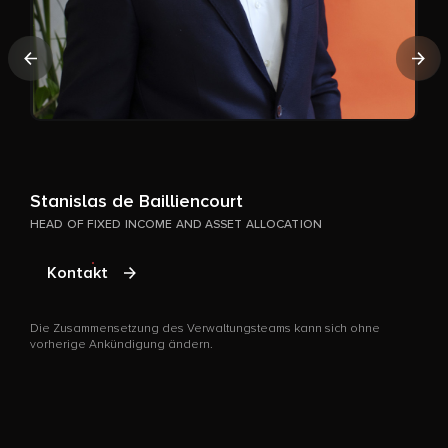
Vorherige
Näc
Stanislas de Bailliencourt
HEAD OF FIXED INCOME AND ASSET ALLOCATION
E
Kontakt
P
Die Zusammensetzung des Verwaltungsteams kann sich ohne
vorherige Ankündigung ändern.
D
v