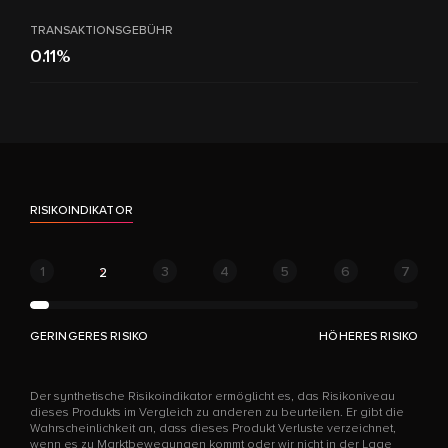
TRANSAKTIONSGEBÜHR
0.11%
RISIKOINDIKATOR
1
3
4
5
6
7
2
GERINGERES RISIKO
HÖHERES RISIKO
Der synthetische Risikoindikator ermöglicht es, das Risikoniveau
dieses Produkts im Vergleich zu anderen zu beurteilen. Er gibt die
Wahrscheinlichkeit an, dass dieses Produkt Verluste verzeichnet,
wenn es zu Marktbewegungen kommt oder wir nicht in der Lage