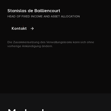
Stanislas de Bailliencourt
HEAD OF FIXED INCOME AND ASSET ALLOCATION
E
Kontakt
P
Die Zusammensetzung des Verwaltungsteams kann sich ohne
vorherige Ankündigung ändern.
D
v