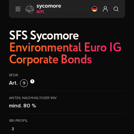
Gehen Sie zu Inhalt
Ändere die Sprach
Mein Profil ei
SFS Sycomore
Environmental Euro IG
Corporate Bonds
SFDR
1
Art.
9
ANTEIL NACHHALTIGER INV.
mind. 80 %
SRI-PROFIL
2