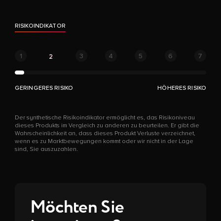
RISIKOINDIKATOR
1
3
4
5
6
7
2
GERINGERES RISIKO
HÖHERES RISIKO
Der synthetische Risikoindikator ermöglicht es, das Risikoniveau
dieses Produkts im Vergleich zu anderen zu beurteilen. Er gibt die
Wahrscheinlichkeit an, dass dieses Produkt Verluste verzeichnet,
wenn es zu Marktbewegungen kommt oder wir nicht in der Lage
sind, Sie auszuzahlen.
Möchten Sie