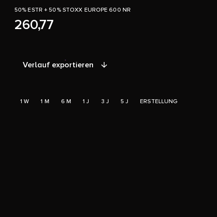
50% ESTR + 50% STOXX EUROPE 600 NR
260,77
Verlauf exportieren
1 W
1 M
6 M
1 J
3 J
5 J
ERSTELLUNG