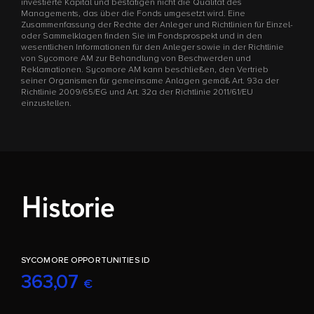
investierte Kapital und bestätigen nicht die Qualität des
Managements, das über die Fonds umgesetzt wird. Eine
Zusammenfassung der Rechte der Anleger und Richtlinien für Einzel-
oder Sammelklagen finden Sie im Fondsprospekt und in den
wesentlichen Informationen für den Anleger sowie in der Richtlinie
von Sycomore AM zur Behandlung von Beschwerden und
Reklamationen. Sycomore AM kann beschließen, den Vertrieb
seiner Organismen für gemeinsame Anlagen gemäß Art. 93a der
Richtlinie 2009/65/EG und Art. 32a der Richtlinie 2011/61/EU
einzustellen.
Historie
SYCOMORE OPPORTUNITIES ID
363,07
€