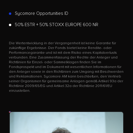
Sycomore Opportunities ID
50% ESTR + 50% STOXX EUROPE 600 NR
Die Wertentwicklung in der Vergangenheit ist keine Garantie für
zukünftige Ergebnisse. Der Fonds bietet keine Rendite- oder
Performancegarantie und ist mit dem Risiko eines Kapitalverlusts
verbunden. Eine Zusammenfassung der Rechte der Anleger und
Richtlinien für Einzel- oder Sammelklagen finden Sie im
Fondsprospekt und im Dokument mit wesentlichen Informationen für
den Anleger sowie in den Richtlinien zum Umgang mit Beschwerden
und Reklamationen. Sycomore AM kann beschließen, den Vertrieb
seiner Organismen für gemeinsame Anlagen gemäß Artikel 93a der
Richtlinie 2009/65/EG und Artikel 32a der Richtlinie 2011/61/EU
einzustellen.