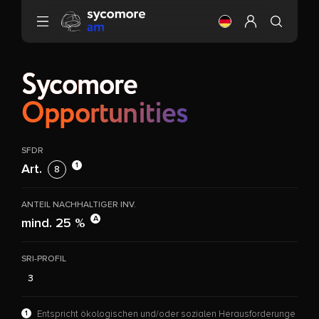
Gehen Sie zu Inhalt
Ändere die Sprach
Mein Profil ei
Sycomore
Opportunities
SFDR
1
Art.
8
ANTEIL NACHHALTIGER INV.
A
mind. 25 %
SRI-PROFIL
3
1
Entspricht ökologischen und/oder sozialen Herausforderunge