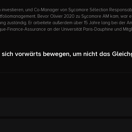
en investieren, und Co-Manager von Sycomore Sélection Responsabl
tfoliomanagement. Bevor Olivier 2020 zu Sycomore AM kam, war er 
g zuständig. Er arbeitete außerdem über 15 Jahre lang bei der Am
que-Finance-Assurance an der Universität Paris-Dauphine und Mitgli
 sich vorwärts bewegen, um nicht das Gleichg