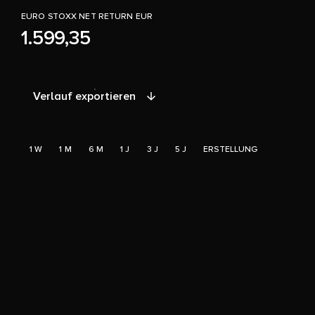
EURO STOXX NET RETURN EUR
1.599,35
Verlauf exportieren
1 W
1 M
6 M
1 J
3 J
5 J
ERSTELLUNG