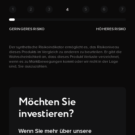
1
2
3
5
6
7
4
GERINGERES RISIKO
HÖHERES RISIKO
Der synthetische Risikoindikator ermöglicht es, das Risikoniveau
dieses Produkts im Vergleich zu anderen zu beurteilen. Er gibt die
Wahrscheinlichkeit an, dass dieses Produkt Verluste verzeichnet,
wenn es zu Marktbewegungen kommt oder wir nicht in der Lage
sind, Sie auszuzahlen.
Möchten Sie
investieren?
Wenn Sie mehr über unsere