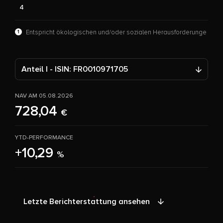
4
1
Entspricht ökologischen und/oder sozialen Herausforderunge
Anteil I - ISIN: FR0010971705
NAV AM 05.08.2026
728,04
€
YTD-PERFORMANCE
+10,29
%
Letzte Berichterstattung ansehen