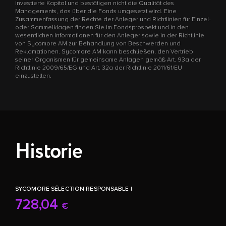
investierte Kapital und bestätigen nicht die Qualität des
Managements, das über die Fonds umgesetzt wird. Eine
Zusammenfassung der Rechte der Anleger und Richtlinien für Einzel-
oder Sammelklagen finden Sie im Fondsprospekt und in den
wesentlichen Informationen für den Anleger sowie in der Richtlinie
von Sycomore AM zur Behandlung von Beschwerden und
Reklamationen. Sycomore AM kann beschließen, den Vertrieb
seiner Organismen für gemeinsame Anlagen gemäß Art. 93a der
Richtlinie 2009/65/EG und Art. 32a der Richtlinie 2011/61/EU
einzustellen.
Historie
SYCOMORE SÉLECTION RESPONSABLE I
728,04
€