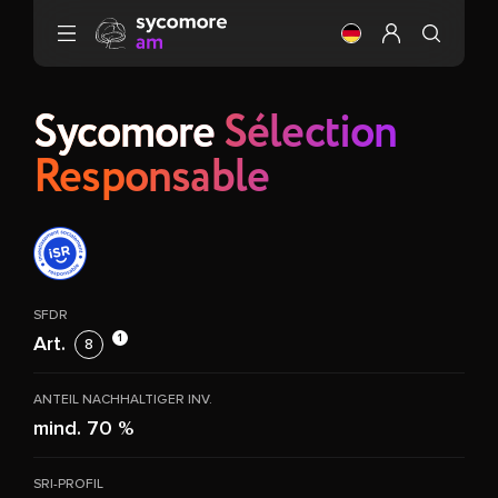
Gehen Sie zu Inhalt
Ändere die Sprach
Mein Profil ei
Sycomore
Sélection
Responsable
SFDR
1
Art.
8
ANTEIL NACHHALTIGER INV.
mind. 70 %
SRI-PROFIL