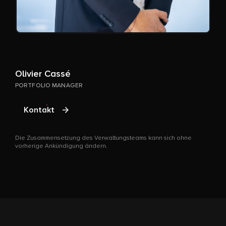
Olivier Cassé
G
PORTFOLIO MANAGER
P
Kontakt
Die Zusammensetzung des Verwaltungsteams kann sich ohne
D
vorherige Ankündigung ändern.
v